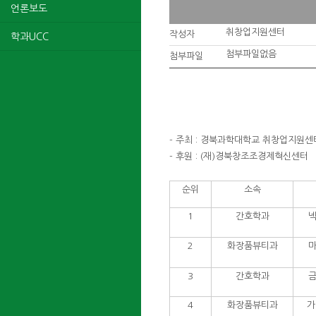
언론보도
취창업지원센터
작성자
학과UCC
첨부파일없음
첨부파일
- 주최 : 경북과학대학교 취창업지원센
- 후원 : (재)경북창조조경제혁신센터
순위
소속
1
간호학과
넥
2
화장품뷰티과
마
3
간호학과
금
4
화장품뷰티과
가