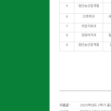
5
첨단농산업계열
6
간호학과
세
7
작업치료과
8
관광레저과
칠
9
첨단농산업계열
다음글 :
2025학년도 2학기 