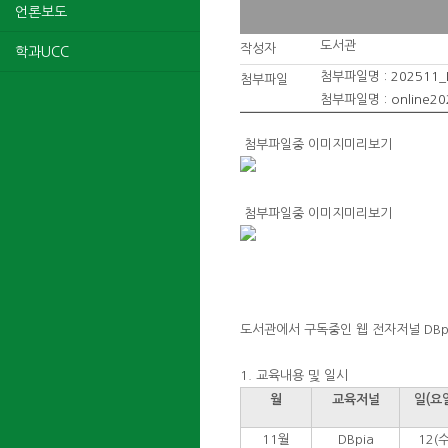
언론보도
도서관
작성자
학과UCC
첨부파일명 :
202511
첨부파일
첨부파일명 :
online2
첨부파일중 이미지미리보기
첨부파일중 이미지미리보기
도서관에서 구독중인 웹 전자저널 DBpi
1. 교육내용 및 일시
월
교육저널
일(요
11월
DBpia
12(수