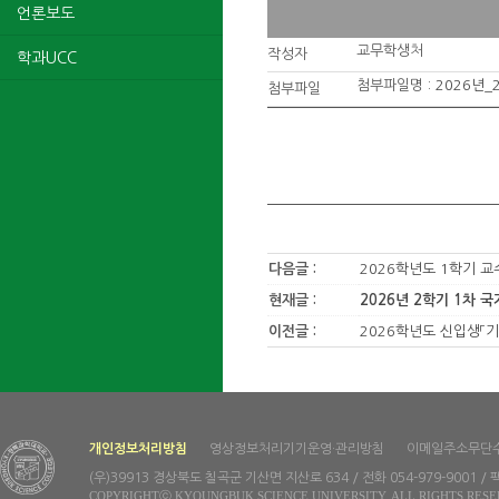
언론보도
교무학생처
작성자
학과UCC
첨부파일명 :
2026년
첨부파일
다음글 :
2026학년도 1학기 교
현재글 :
2026년 2학기 1차 
이전글 :
2026학년도 신입생「
개인정보처리방침
영상정보처리기기운영·관리방침
이메일주소무단
(우)39913 경상북도 칠곡군 기산면 지산로 634 / 전화 054-979-9001 / 팩
COPYRIGHTⓒ KYOUNGBUK SCIENCE UNIVERSITY. ALL RIGHTS RESE