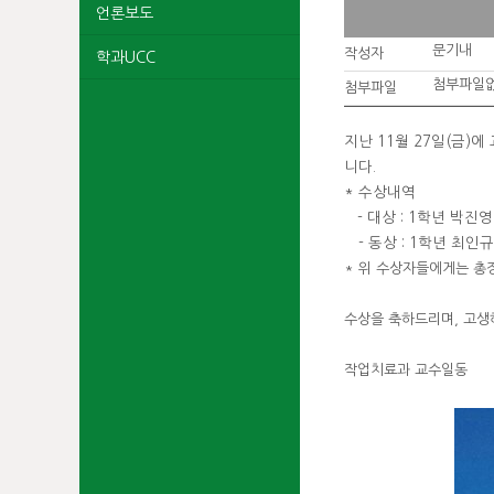
언론보도
문기내
작성자
학과UCC
첨부파일
첨부파일
지난 11월 27일(금
니다.
* 수상내역
- 대상 : 1학년 박진
- 동상 : 1학년 최
* 위 수상자들에게는 총장
수상을 축하드리며, 고생
작업치료과 교수일동