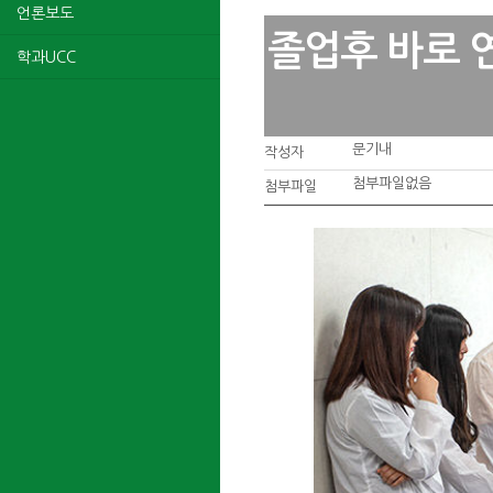
언론보도
졸업후 바로 
학과UCC
문기내
작성자
첨부파일없음
첨부파일