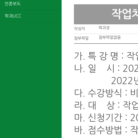
언론보도
작업치
학과UCC
학과장
작성자
첨부파일없음
첨부파일
가. 특 강 명 :
나. 일 시 : 202
2022년 10월
다. 수강방식 : 
라. 대 상 : 
마. 신청기간 : 20
바. 점수방법 :