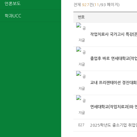
언론보도
전체
927
건(
11
/93 페이지)
학과UCC
번호
작업치료사 국가고시 특강(온
졸업후 바로 연세대학교(작업치
교내 프리젠테이션 경진대회 영
연세대학교(작업치료과)와 연계
827
2025학년도 중소기업 취업