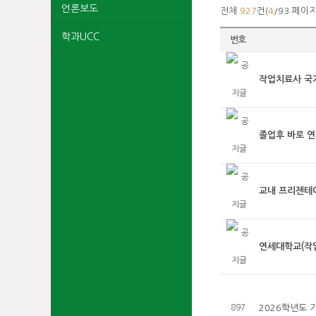
언론보도
전체
927
건(
4
/93 페이지
학과UCC
번호
작업치료사 국가
졸업후 바로 연
교내 프리젠테이
연세대학교(작업
897
2026학년도 