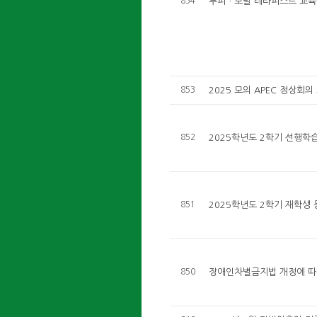
854
두피ㆍ모발 테라피스트 교육
853
2025 모의 APEC 정상회의
852
2025학년도 2학기 선행학습
851
2025학년도 2학기 재학생
850
장애인차별금지법 개정에 따른