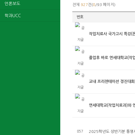
언론보도
전체
927
건(
8
/93 페이지)
학과UCC
번호
작업치료사 국가고시 특강(온
졸업후 바로 연세대학교(작업치
교내 프리젠테이션 경진대회 영
연세대학교(작업치료과)와 연계
857
2025학년도 상반기분 통영시