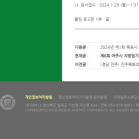
나. 원서접수 : 2024.1.29.(월)~1.31
붙임 공고문 1부. 끝.
다음글 :
2024년 제1회 목포
현재글 :
제6회 여주시 지방임기
이전글 :
(경남 진주) 진주목화
개인정보처리방침
영상정보처리기기운영·관리방침
이메일주소무단
(우)39913 경상북도 칠곡군 기산면 지산로 634 / 전화 054-979-9001 / 팩
COPYRIGHTⓒ KYOUNGBUK SCIENCE UNIVERSITY. ALL RIGHTS RESE