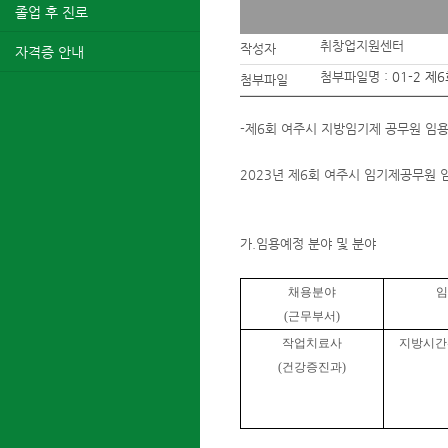
졸업 후 진로
취창업지원센터
작성자
자격증 안내
첨부파일명 :
01-2 제
첨부파일
-제6회 여주시 지방임기제 공무원 임
2023년 제6회 여주시 임기제공무원
-여주시
가.임용예정 분야 및 분야
채용분야
임
(
근무부서
)
작업치료사
지방시간
(
건강증진과
)