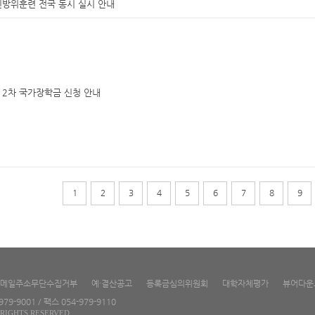
 민방위훈련 전국 동시 실시 안내
기 2차 국가장학금 신청 안내
1
2
3
4
5
6
7
8
9
메일주소무단수집거부
예·결산공고
등록금심의위원회
대학자체평가
뷰어다운
9-9001 / 팩스 054-979-9110
RIGHTS RESERVED.