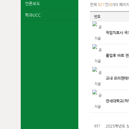
언론보도
전체
927
건(
8
/93 페이지
학과UCC
번호
작업치료사 국가
졸업후 바로 연
교내 프리젠테이
연세대학교(작업
857
2025학년도 