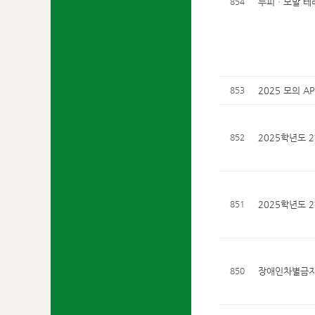
854
두피ㆍ모발 테
853
2025 모의 A
852
2025학년도 
851
2025학년도 
850
장애인차별금지법