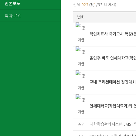
언론보도
전체
927
건(
1
/93 페이지)
학과UCC
번호
작업치료사 국가고시 특강(온
졸업후 바로 연세대학교(작업치
교내 프리젠테이션 경진대회 영
연세대학교(작업치료과)와 연계
927
대학학습관리시스템(LMS) 